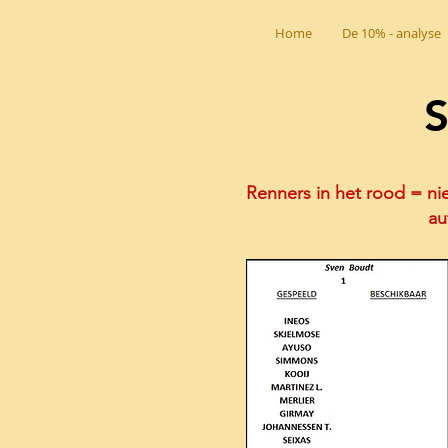
Home
De 10% - analyse
S
Renners in het rood = nie
au