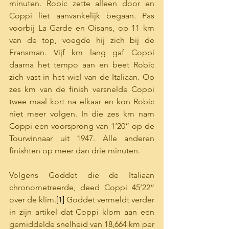
minuten. Robic zette alleen door en 
Coppi liet aanvankelijk begaan. Pas 
voorbij La Garde en Oisans, op 11 km 
van de top, voegde hij zich bij de 
Fransman. Vijf km lang gaf Coppi 
daarna het tempo aan en beet Robic 
zich vast in het wiel van de Italiaan. Op 
zes km van de finish versnelde Coppi 
twee maal kort na elkaar en kon Robic 
niet meer volgen. In die zes km nam 
Coppi een voorsprong van 1’20” op de 
Tourwinnaar uit 1947. Alle anderen 
finishten op meer dan drie minuten. 
Volgens Goddet die de Italiaan 
chronometreerde, deed Coppi 45’22” 
over de klim.
[1]
 Goddet vermeldt verder 
in zijn artikel dat Coppi klom aan een 
gemiddelde snelheid van 18,664 km per 