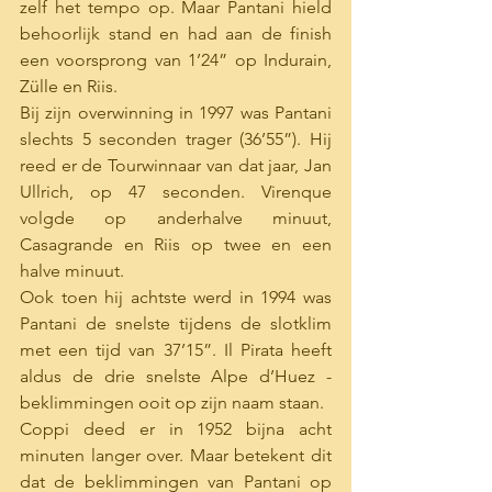
zelf het tempo op. Maar Pantani hield 
behoorlijk stand en had aan de finish 
een voorsprong van 1’24” op Indurain, 
Zülle en Riis. 
Bij zijn overwinning in 1997 was Pantani 
slechts 5 seconden trager (36’55”). Hij 
reed er de Tourwinnaar van dat jaar, Jan 
Ullrich, op 47 seconden. Virenque 
volgde op anderhalve minuut, 
Casagrande en Riis op twee en een 
halve minuut.
Ook toen hij achtste werd in 1994 was 
Pantani de snelste tijdens de slotklim 
met een tijd van 37’15”. Il Pirata heeft 
aldus de drie snelste Alpe d’Huez - 
beklimmingen ooit op zijn naam staan. 
Coppi deed er in 1952 bijna acht 
minuten langer over. Maar betekent dit 
dat de beklimmingen van Pantani op 