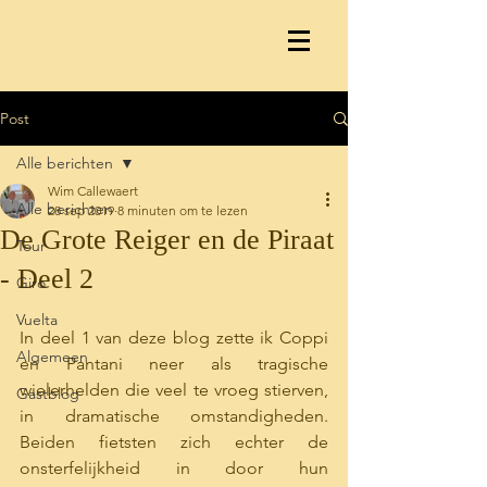
Post
Alle berichten
Wim Callewaert
Alle berichten
28 sep 2019
8 minuten om te lezen
De Grote Reiger en de Piraat
Tour
- Deel 2
Giro
Vuelta
In deel 1 van deze blog zette ik Coppi 
Algemeen
en Pantani neer als tragische 
wielerhelden die veel te vroeg stierven, 
Gastblog
in dramatische omstandigheden. 
Beiden fietsten zich echter de 
onsterfelijkheid in door hun 