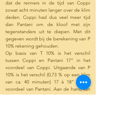
dat de renners in de tijd van Coppi 
zowat acht minuten langer over de klim 
deden. Coppi had dus veel meer tijd 
dan Pantani om de kloof met zijn 
tegenstanders uit te diepen. Met dit 
gegeven wordt bij de berekening van P 
10% rekening gehouden.
Op basis van T 10% is het verschil 
tussen Coppi en Pantani 17” in het 
voordeel van Coppi. Uitgaande van P 
10% is het verschil (0,73 % op een klim 
van ca. 40 minuten) 17 à 18” in het 
voordeel van Pantani. Aan de hand van 
de 10 % - analyse kunnen we de 
klimprestaties van beiden op Alpe 
d’Huez dus op eenzelfde niveau 
situeren.
Deze conclusie stemt mij tevreden: het 