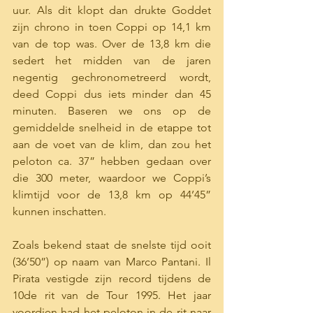
uur. Als dit klopt dan drukte Goddet 
zijn chrono in toen Coppi op 14,1 km 
van de top was. Over de 13,8 km die 
sedert het midden van de jaren 
negentig gechronometreerd wordt, 
deed Coppi dus iets minder dan 45 
minuten. Baseren we ons op de 
gemiddelde snelheid in de etappe tot 
aan de voet van de klim, dan zou het 
peloton ca. 37” hebben gedaan over 
die 300 meter, waardoor we Coppi’s 
klimtijd voor de 13,8 km op 44’45” 
kunnen inschatten. 
Zoals bekend staat de snelste tijd ooit 
(36’50”) op naam van Marco Pantani. Il 
Pirata vestigde zijn record tijdens de 
10de rit van de Tour 1995. Het jaar 
voordien had het peloton in de rit naar 